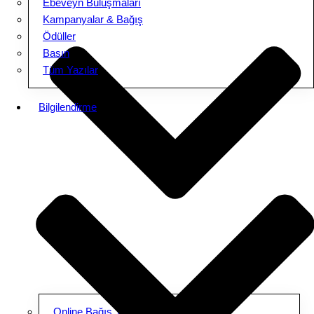
Ebeveyn Buluşmaları
Kampanyalar & Bağış
Ödüller
Basın
Tüm Yazılar
Bilgilendirme
Online Bağış Yap