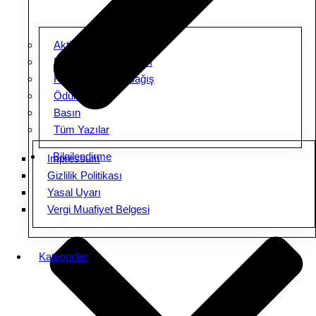
Aktiviteler
Ebeveyn Buluşmaları
Kampanyalar & Bağış
Ödüller
Basın
Tüm Yazılar
Bilgilendirme
Impressum
Gizlilik Politikası
Yasal Uyarı
Vergi Muafiyet Belgesi
Kategoriler