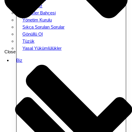
Amacımız
Melekler Bahçesi
Yönetim Kurulu
Sıkça Sorulan Sorular
Gönüllü Ol
Tüzük
Yasal Yükümlülükler
Close
Biz