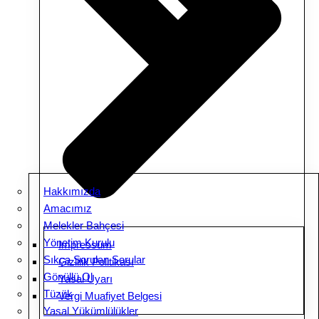
Hakkımızda
Amacımız
Melekler Bahçesi
Yönetim Kurulu
Impressum
Sıkça Sorulan Sorular
Gizlilik Politikası
Gönüllü Ol
Yasal Uyarı
Tüzük
Vergi Muafiyet Belgesi
Yasal Yükümlülükler