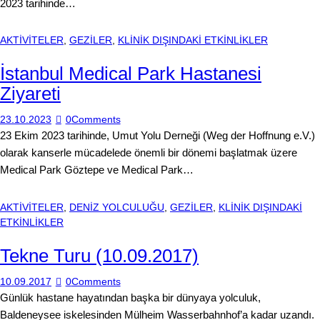
2023 tarihinde…
AKTİVİTELER
,
GEZİLER
,
KLİNİK DIŞINDAKİ ETKİNLİKLER
İstanbul Medical Park Hastanesi
Ziyareti
23.10.2023
0
Comments
23 Ekim 2023 tarihinde, Umut Yolu Derneği (Weg der Hoffnung e.V.)
olarak kanserle mücadelede önemli bir dönemi başlatmak üzere
Medical Park Göztepe ve Medical Park…
AKTİVİTELER
,
DENİZ YOLCULUĞU
,
GEZİLER
,
KLİNİK DIŞINDAKİ
ETKİNLİKLER
Tekne Turu (10.09.2017)
10.09.2017
0
Comments
Günlük hastane hayatından başka bir dünyaya yolculuk,
Baldeneysee iskelesinden Mülheim Wasserbahnhof’a kadar uzandı.