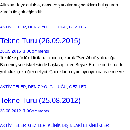
Altı saatlik yolculukta, dans ve şarkılarını çocuklara buluşturan
zürafa ile çok eğlendik.…
AKTİVİTELER
,
DENİZ YOLCULUĞU
,
GEZİLER
Tekne Turu (26.09.2015)
26.09.2015
0
Comments
Tekdüze günlük klinik rutininden çıkarak "See Ahoi" yolculuğu.
Baldeneysee iskelesinde başlayıp biten Beyaz Filo ile dört saatlik
yolculuk çok eğlenceliydi. Çocukların oyun oynayıp dans etme ve…
AKTİVİTELER
,
DENİZ YOLCULUĞU
,
GEZİLER
Tekne Turu (25.08.2012)
25.08.2012
0
Comments
AKTİVİTELER
,
GEZİLER
,
KLİNİK DIŞINDAKİ ETKİNLİKLER