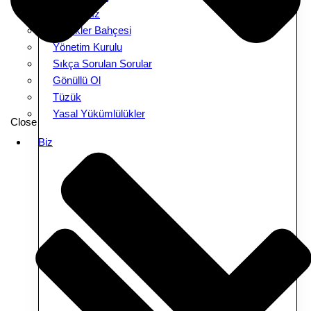
Amacımız
Melekler Bahçesi
Yönetim Kurulu
Sıkça Sorulan Sorular
Gönüllü Ol
Tüzük
Yasal Yükümlülükler
Close
Biz