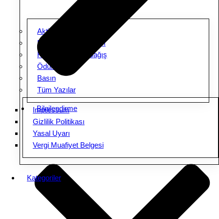
Aktiviteler
Ebeveyn Buluşmaları
Kampanyalar & Bağış
Ödüller
Basın
Tüm Yazılar
Bilgilendirme
Impressum
Gizlilik Politikası
Yasal Uyarı
Vergi Muafiyet Belgesi
Kategoriler