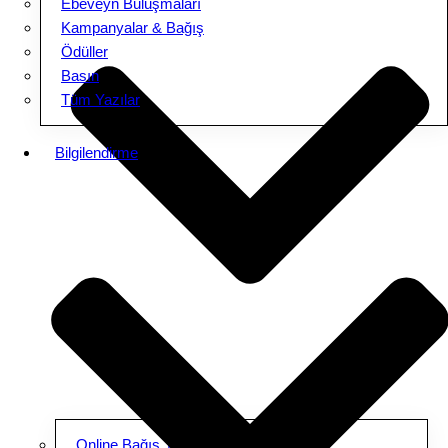
Ebeveyn Buluşmaları
Kampanyalar & Bağış
Ödüller
Basın
Tüm Yazılar
Bilgilendirme
Online Bağış Yap