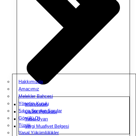
Hakkımızda
Amacımız
Melekler Bahçesi
Yönetim Kurulu
Impressum
Sıkça Sorulan Sorular
Gizlilik Politikası
Gönüllü Ol
Yasal Uyarı
Tüzük
Vergi Muafiyet Belgesi
Yasal Yükümlülükler