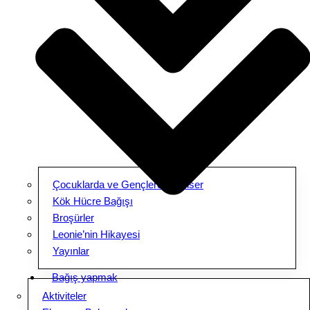
Çocuklarda ve Gençlerde Kanser
Kök Hücre Bağışı
Broşürler
Leonie’nin Hikayesi
Yayınlar
Bağış yapmak
Aktiviteler