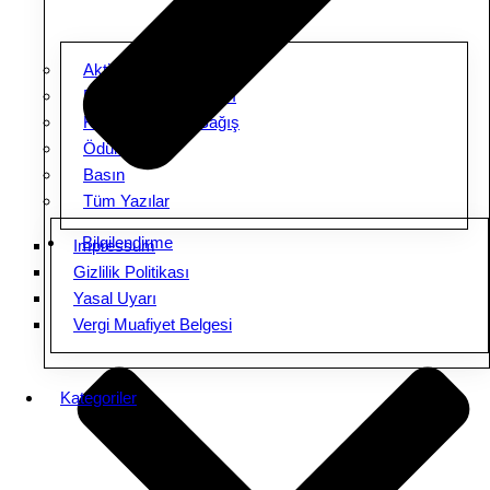
Aktiviteler
Ebeveyn Buluşmaları
Kampanyalar & Bağış
Ödüller
Basın
Tüm Yazılar
Bilgilendirme
Impressum
Gizlilik Politikası
Yasal Uyarı
Vergi Muafiyet Belgesi
Kategoriler