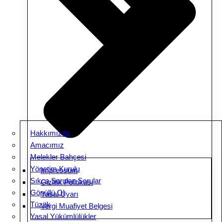
Hakkımızda
Amacımız
Melekler Bahçesi
Yönetim Kurulu
Impressum
Sıkça Sorulan Sorular
Gizlilik Politikası
Gönüllü Ol
Yasal Uyarı
Tüzük
Vergi Muafiyet Belgesi
Yasal Yükümlülükler