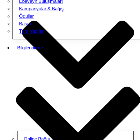
Ebeveyn Buluşmaları
Kampanyalar & Bağış
Ödüller
Basın
Tüm Yazılar
Bilgilendirme
Online Bağış Yap