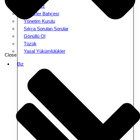
Amacımız
Melekler Bahçesi
Yönetim Kurulu
Sıkça Sorulan Sorular
Gönüllü Ol
Tüzük
Yasal Yükümlülükler
Close
Biz