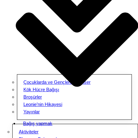
Çocuklarda ve Gençlerde Kanser
Kök Hücre Bağışı
Broşürler
Leonie’nin Hikayesi
Yayınlar
Bağış yapmak
Aktiviteler