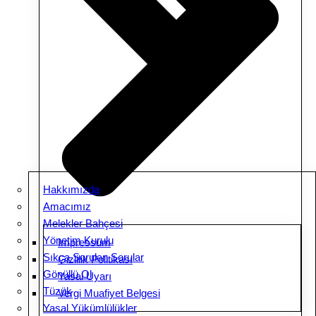
Hakkımızda
Amacımız
Melekler Bahçesi
Yönetim Kurulu
Impressum
Sıkça Sorulan Sorular
Gizlilik Politikası
Gönüllü Ol
Yasal Uyarı
Tüzük
Vergi Muafiyet Belgesi
Yasal Yükümlülükler