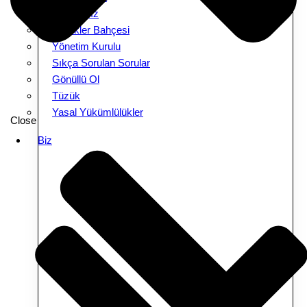
Amacımız
Melekler Bahçesi
Yönetim Kurulu
Sıkça Sorulan Sorular
Gönüllü Ol
Tüzük
Yasal Yükümlülükler
Close
Biz