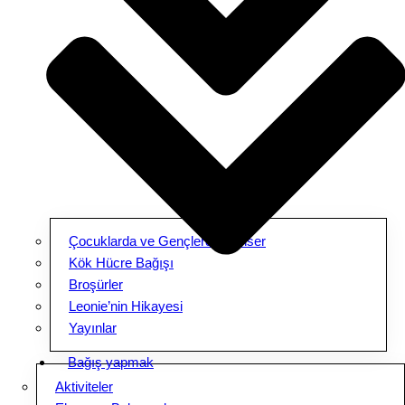
Çocuklarda ve Gençlerde Kanser
Kök Hücre Bağışı
Broşürler
Leonie’nin Hikayesi
Yayınlar
Bağış yapmak
Aktiviteler