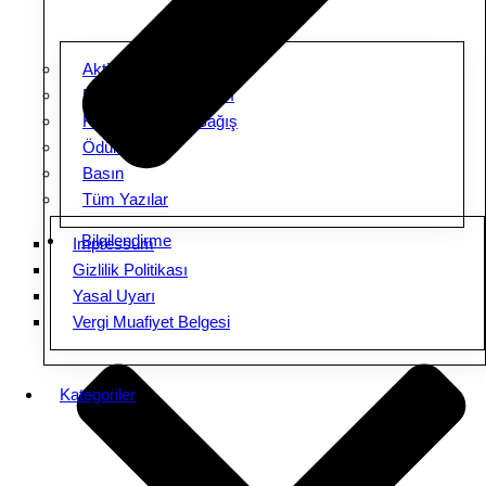
Aktiviteler
Ebeveyn Buluşmaları
Kampanyalar & Bağış
Ödüller
Basın
Tüm Yazılar
Bilgilendirme
Impressum
Gizlilik Politikası
Yasal Uyarı
Vergi Muafiyet Belgesi
Kategoriler