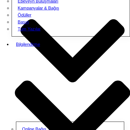
Ebeveyn Buluşmaları
Kampanyalar & Bağış
Ödüller
Basın
Tüm Yazılar
Bilgilendirme
Online Bağış Yap